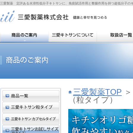
三愛製薬 定評ある水溶性低分子キトサンに、免疫賦活作用と整腸作用を持つ超低分子の
三愛製薬TOP
（粒タイプ）